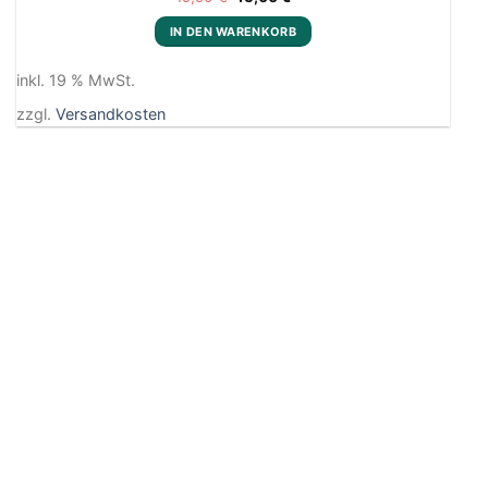
Add to
Preis
Preis
wishlist
war:
ist:
IN DEN WARENKORB
19,90 €
15,00 €.
inkl. 19 % MwSt.
zzgl.
Versandkosten
in