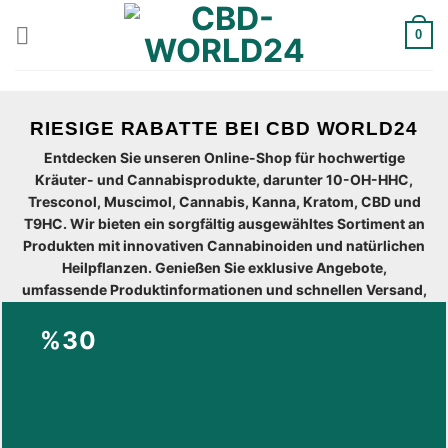
Zum
Inhalt
0
springen
RIESIGE RABATTE BEI CBD WORLD24
Entdecken Sie unseren Online-Shop für hochwertige
Kräuter- und Cannabisprodukte, darunter 10-OH-HHC,
Tresconol, Muscimol, Cannabis, Kanna, Kratom, CBD und
T9HC. Wir bieten ein sorgfältig ausgewähltes Sortiment an
Produkten mit innovativen Cannabinoiden und natürlichen
Heilpflanzen. Genießen Sie exklusive Angebote,
umfassende Produktinformationen und schnellen Versand,
um Ihre Gesundheits- und Wellnessbedürfnisse zu erfüllen.
Besuchen Sie uns noch heute für erstklassige Qualität und
%30
Service.
Markenshop
CBD-World24.de ist einer der größten