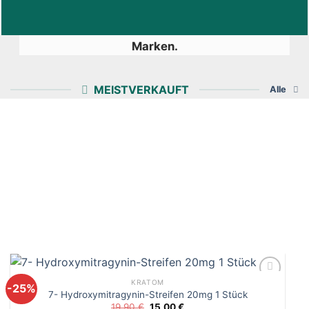
Markenshops in Deutschland. Entdecken Sie
die vielfältigen Produkte bekannter CBD-
Marken.
MEISTVERKAUFT
Alle
KRATOM
-25%
7- Hydroxymitragynin-Streifen 20mg 1 Stück
Ursprünglicher
Aktueller
19,90
€
15,00
€