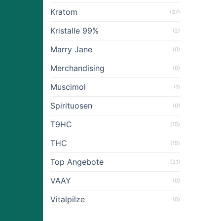
Kratom
(37)
Kristalle 99%
(2)
Marry Jane
(0)
Merchandising
(0)
Muscimol
(1)
Spirituosen
(0)
T9HC
(15)
THC
(15)
Top Angebote
(31)
VAAY
(0)
Vitalpilze
(0)