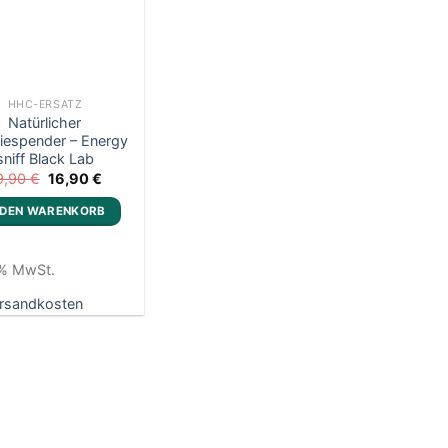
HHC-ERSATZ
Natürlicher
iespender – Energy
sniff Black Lab
Ursprünglicher
Aktueller
9,90
€
16,90
€
Preis
Preis
war:
ist:
 DEN WARENKORB
19,90 €
16,90 €.
9 % MwSt.
rsandkosten