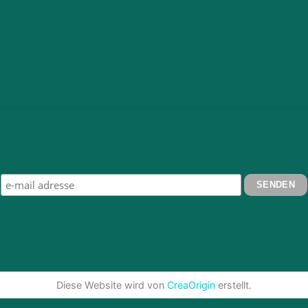
Diese Website wird von
CreaOrigin
erstellt.