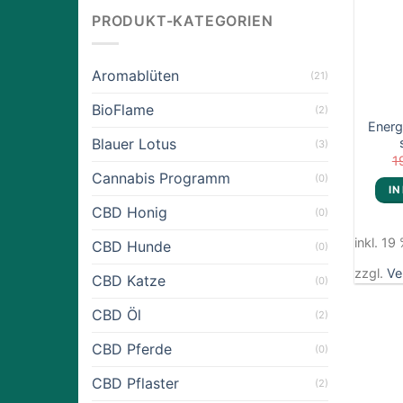
PRODUKT-KATEGORIEN
Aromablüten
(21)
BioFlame
(2)
Energ
Blauer Lotus
(3)
1
Cannabis Programm
(0)
IN
CBD Honig
(0)
inkl. 1
CBD Hunde
(0)
zzgl.
Ve
CBD Katze
(0)
CBD Öl
(2)
CBD Pferde
(0)
CBD Pflaster
(2)