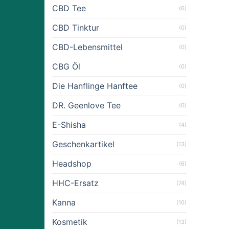
CBD Tee
(6)
CBD Tinktur
(0)
CBD-Lebensmittel
(0)
CBG Öl
(0)
Die Hanflinge Hanftee
(0)
DR. Geenlove Tee
(0)
E-Shisha
(4)
Geschenkartikel
(13)
Headshop
(6)
HHC-Ersatz
(74)
Kanna
(10)
Kosmetik
(13)