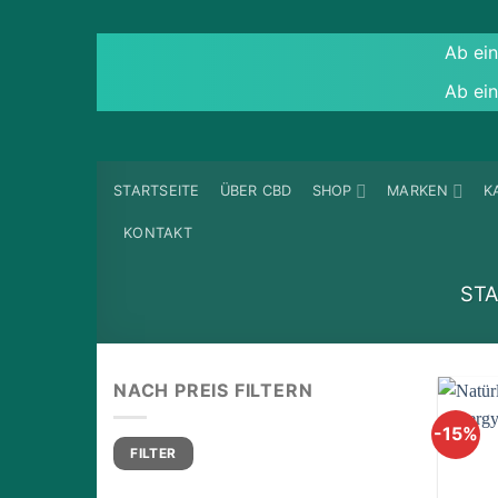
Ab ein
Ab ein
Zum
Inhalt
springen
STARTSEITE
ÜBER CBD
SHOP
MARKEN
K
KONTAKT
ST
NACH PREIS FILTERN
-15%
Min.
Max.
FILTER
Preis
Preis