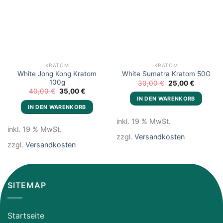
Add to
Add to
wishlist
wishlist
KRATOM
KRATOM
White Jong Kong Kratom
White Sumatra Kratom 50G
100g
Ursprünglicher
Aktueller
30,00
€
25,00
€
Preis
Preis
Ursprünglicher
Aktueller
40,00
€
35,00
€
war:
ist:
Preis
Preis
IN DEN WARENKORB
30,00 €
25,00 €.
war:
ist:
IN DEN WARENKORB
40,00 €
35,00 €.
inkl. 19 % MwSt.
inkl. 19 % MwSt.
zzgl.
Versandkosten
zzgl.
Versandkosten
SITEMAP
Startseite