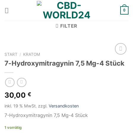
Zum
Inhalt
0
springen
FILTER
START
/
KRATOM
7-Hydroxymitragynin 7,5 Mg-4 Stück
Add to
wishlist
30,00
€
inkl. 19 % MwSt.
zzgl.
Versandkosten
7-Hydroxymitragynin 7,5 Mg-4 Stück
1 vorrätig