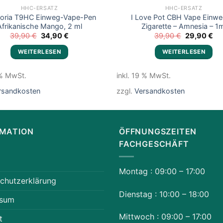
HHC-ERSATZ
HHC-ERSATZ
oria T9HC Einweg-Vape-Pen
I Love Pot CBH Vape Einwe
Afrikanische Mango, 2 ml
Zigarette – Amnesia – 1m
Ursprünglicher
Aktueller
Ursprüngli
Akt
39,90
€
34,90
€
39,90
€
29,90
€
Preis
Preis
Preis
Pre
war:
ist:
war:
ist:
WEITERLESEN
WEITERLESEN
39,90 €
34,90 €.
39,90 €
29
 % MwSt.
inkl. 19 % MwSt.
rsandkosten
zzgl.
Versandkosten
RMATION
ÖFFNUNGSZEITEN
FACHGESCHÄFT
Montag : 09:00 – 17:00
chutzerklärung
Dienstag : 10:00 – 18:00
ssum
Mittwoch : 09:00 – 17:00
t