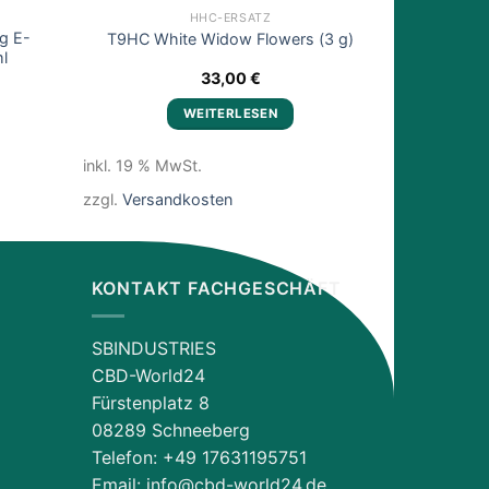
HHC-ERSATZ
g E-
T9HC White Widow Flowers (3 g)
Euphor
l
cher
ueller
33,00
€
is
WEITERLESEN
,90 €.
inkl. 19 % MwSt.
inkl. 19 % M
zzgl.
Versandkosten
zzgl.
Versa
KONTAKT FACHGESCHÄFT
SBINDUSTRIES
CBD-World24
Fürstenplatz 8
08289 Schneeberg
Telefon: ‪+49 17631195751‬
Email: info@cbd-world24.de