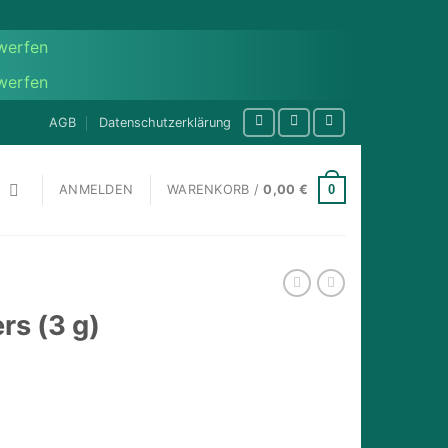
werfen
werfen
AGB
Datenschutzerklärung
0
ANMELDEN
WARENKORB /
0,00
€
rs (3 g)