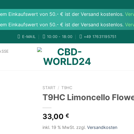
em Einkaufswert von 50.- € ist der Versand kostenlos.
Ver
em Einkaufswert von 50.- € ist der Versand kostenlos.
Ver
E-MAIL
10:00 - 18:00
‪+49 17631195751
ASSE
START
/
T9HC
T9HC Limoncello Flowe
Add to
33,00
€
wishlist
inkl. 19 % MwSt.
zzgl.
Versandkosten