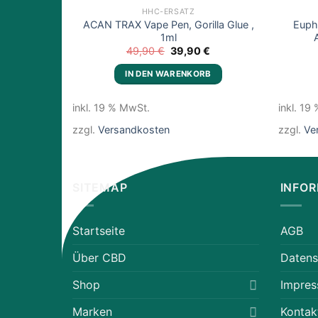
HHC-ERSATZ
ACAN TRAX Vape Pen, Gorilla Glue ,
Euph
1ml
Ursprünglicher
Aktueller
49,90
€
39,90
€
Preis
Preis
war:
ist:
IN DEN WARENKORB
49,90 €
39,90 €.
inkl. 19 % MwSt.
inkl. 19
zzgl.
Versandkosten
zzgl.
Ve
SITEMAP
INFO
Startseite
AGB
Über CBD
Datens
Shop
Impre
Marken
Kontak