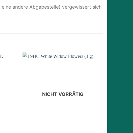
r eine andere Abgabestelle) vergewissert sich
-24%
Add to
Add to
wishlist
wishlist
NICHT VORRÄTIG
N