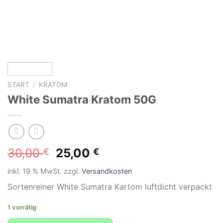
START
/
KRATOM
White Sumatra Kratom 50G
Ursprünglicher
Aktueller
30,00
25,00
€
€
Preis
Preis
inkl. 19 % MwSt.
zzgl.
Versandkosten
war:
ist:
30,00 €
25,00 €.
Sortenreiner White Sumatra Kartom luftdicht verpackt
1 vorrätig