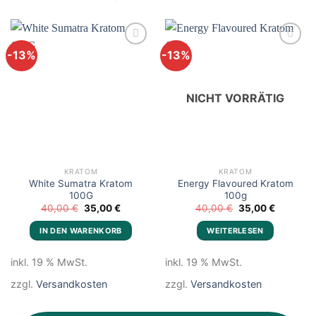
-13%
-13%
Add to
Add to
wishlist
wishlist
NICHT VORRÄTIG
KRATOM
KRATOM
White Sumatra Kratom
Energy Flavoured Kratom
100G
100g
Ursprünglicher
Aktueller
Ursprünglicher
Aktueller
40,00
€
35,00
€
40,00
€
35,00
€
Preis
Preis
Preis
Preis
war:
ist:
war:
ist:
IN DEN WARENKORB
WEITERLESEN
40,00 €
35,00 €.
40,00 €
35,00 €.
inkl. 19 % MwSt.
inkl. 19 % MwSt.
zzgl.
Versandkosten
zzgl.
Versandkosten